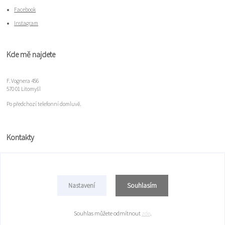
Facebook
Instagram
Kde mě najdete
F. Vognera 456
570 01 Litomyšl
Po předchozí telefonní domluvě.
Kontakty
Míla Gloserová
+420 777 078 100
Souhlasím
Nastavení
mulim@seznam.cz
Souhlas můžete odmítnout
zde
.