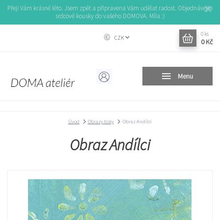
Přeji Vám krásné léto. Jsem zpět a připravena Vám udělat radost. Objednávejte
srdcové kousky do vašeho DOMOVA. Míla :)
0
ks
CZK
0 Kč
Menu
Úvod
Obrazy tisky
Obraz Andílci
Obraz Andílci