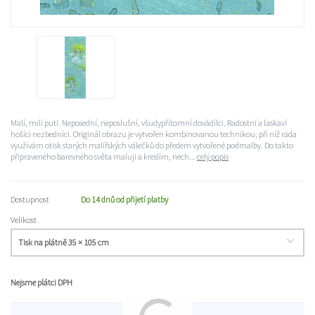
Malí, milí puti. Neposední, neposlušní, všudypřítomní dovádílci. Radostní a laskaví
hošíci nezbedníci. Originál obrazu je vytvořen kombinovanou technikou, při níž ráda
využívám otisk starých malířských válečků do předem vytvořené podmalby. Do takto
připraveného barevného světa maluji a kreslím, nech...
celý popis
Dostupnost
Do 14 dnů od přijetí platby
Velikost
Nejsme plátci DPH