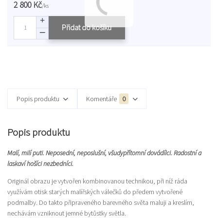
2 800 Kč
/
ks
Přidat do košíku
Popis produktu
Komentáře
0
Popis produktu
Malí, milí puti. Neposední, neposlušní, všudypřítomní dovádílci. Radostní a
laskaví hošíci nezbedníci.
Originál obrazu je vytvořen kombinovanou technikou, při níž ráda
využívám otisk starých malířských válečků do předem vytvořené
podmalby. Do takto připraveného barevného světa maluji a kreslím,
nechávám vzniknout jemné bytůstky světla.