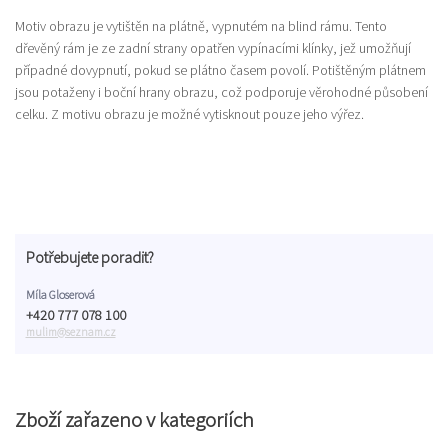
Motiv obrazu je vytištěn na plátně, vypnutém na blind rámu. Tento
dřevěný rám je ze zadní strany opatřen vypínacími klínky, jež umožňují
případné dovypnutí, pokud se plátno časem povolí. Potištěným plátnem
jsou potaženy i boční hrany obrazu, což podporuje věrohodné působení
celku. Z motivu obrazu je možné vytisknout pouze jeho výřez.
Potřebujete poradit?
Míla Gloserová
+420 777 078 100
mulim@seznam.cz
Zboží zařazeno v kategoriích