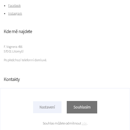
Facebook
Instagram
Kde mě najdete
F. Vognera 456
570 01 Litomyšl
Po předchozí telefonní domluvě.
Kontakty
Míla Gloserová
+420 777 078 100
Souhlasím
Nastavení
mulim@seznam.cz
Souhlas můžete odmítnout
zde
.