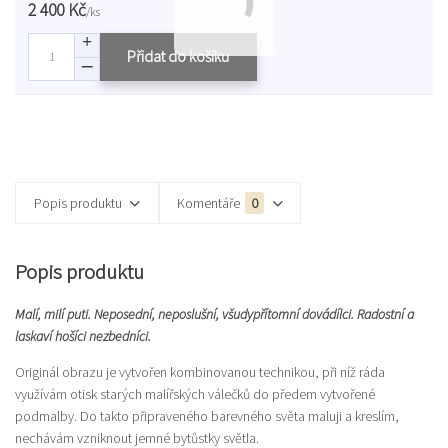
2 400 Kč
/
ks
Přidat do košíku
Popis produktu
Komentáře
0
Popis produktu
Malí, milí puti. Neposední, neposlušní, všudypřítomní dovádílci. Radostní a
laskaví hošíci nezbedníci.
Originál obrazu je vytvořen kombinovanou technikou, při níž ráda
využívám otisk starých malířských válečků do předem vytvořené
podmalby. Do takto připraveného barevného světa maluji a kreslím,
nechávám vzniknout jemné bytůstky světla.