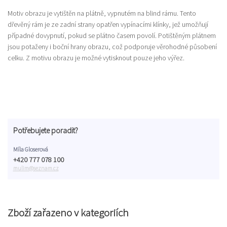
Motiv obrazu je vytištěn na plátně, vypnutém na blind rámu. Tento
dřevěný rám je ze zadní strany opatřen vypínacími klínky, jež umožňují
případné dovypnutí, pokud se plátno časem povolí. Potištěným plátnem
jsou potaženy i boční hrany obrazu, což podporuje věrohodné působení
celku. Z motivu obrazu je možné vytisknout pouze jeho výřez.
Potřebujete poradit?
Míla Gloserová
+420 777 078 100
mulim@seznam.cz
Zboží zařazeno v kategoriích