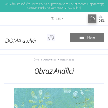
Přeji Vám krásné léto. Jsem zpět a připravena Vám udělat radost. Objednávejte
srdcové kousky do vašeho DOMOVA. Míla :)
0
ks
CZK
0 Kč
Menu
Úvod
Obrazy tisky
Obraz Andílci
Obraz Andílci