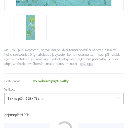
Malí, milí puti. Neposední, neposlušní, všudypřítomní dovádílci. Radostní a laskaví
hošíci nezbedníci. Originál obrazu je vytvořen kombinovanou technikou, při níž ráda
využívám otisk starých malířských válečků do předem vytvořené podmalby. Do takto
připraveného barevného světa maluji a kreslím, nech...
celý popis
Dostupnost
Do 14 dnů od přijetí platby
Velikost
Nejsme plátci DPH