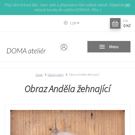
Přeji Vám krásné léto. Jsem zpět a připravena Vám udělat radost. Objednávejte
srdcové kousky do vašeho DOMOVA. Míla :)
0
ks
CZK
0 Kč
Menu
Úvod
Obrazy tisky
Obraz Anděla žehnající
Obraz Anděla žehnající