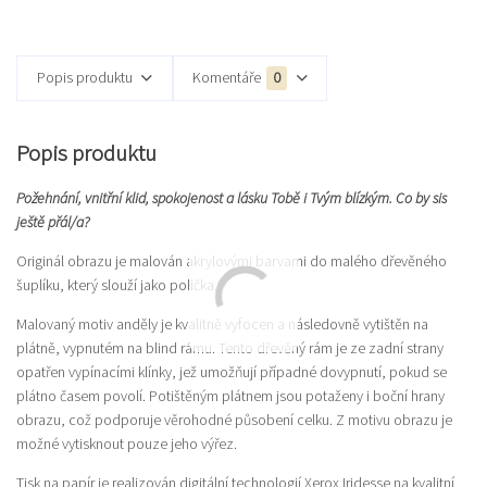
Popis produktu
Komentáře
0
Popis produktu
Požehnání, vnitřní klid, spokojenost a lásku Tobě i Tvým blízkým. Co by sis
ještě přál/a?
Originál obrazu je malován akrylovými barvami do malého dřevěného
šuplíku, který slouží jako polička.
Malovaný motiv anděly je kvalitně vyfocen a následovně vytištěn na
plátně, vypnutém na blind rámu. Tento dřevěný rám je ze zadní strany
opatřen vypínacími klínky, jež umožňují případné dovypnutí, pokud se
plátno časem povolí. Potištěným plátnem jsou potaženy i boční hrany
obrazu, což podporuje věrohodné působení celku. Z motivu obrazu je
možné vytisknout pouze jeho výřez.
Tisk na papír je realizován digitální technologií Xerox Iridesse na kvalitní