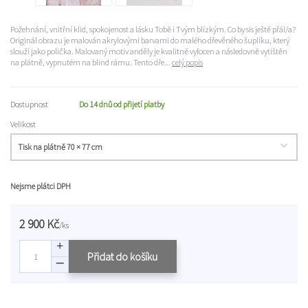
Požehnání, vnitřní klid, spokojenost a lásku Tobě i Tvým blízkým. Co by sis ještě přál/a?
Originál obrazu je malován akrylovými barvami do malého dřevěného šuplíku, který
slouží jako polička. Malovaný motiv anděly je kvalitně vyfocen a následovně vytištěn
na plátně, vypnutém na blind rámu. Tento dře...
celý popis
Dostupnost
Do 14 dnů od přijetí platby
Velikost
Nejsme plátci DPH
2 900 Kč
/
ks
Přidat do košíku