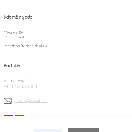
Kde mě najdete
F. Vognera 456
570 01 Litomyšl
Po předchozí telefonní domluvě.
Kontakty
Míla Gloserová
+420 777 078 100
mulim@seznam.cz