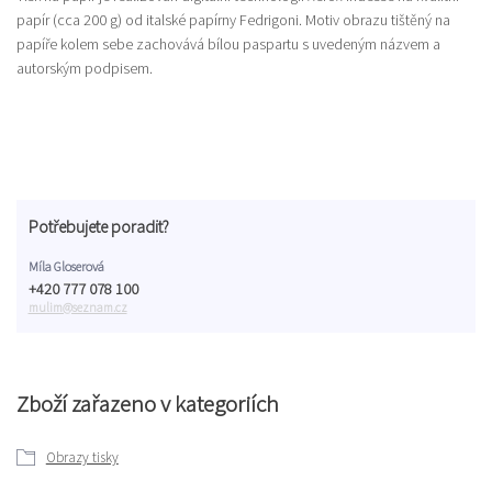
papír (cca 200 g) od italské papírny Fedrigoni. Motiv obrazu tištěný na
papíře kolem sebe zachovává bílou paspartu s uvedeným názvem a
autorským podpisem.
Potřebujete poradit?
Míla Gloserová
+420 777 078 100
mulim@seznam.cz
Zboží zařazeno v kategoriích
Obrazy tisky