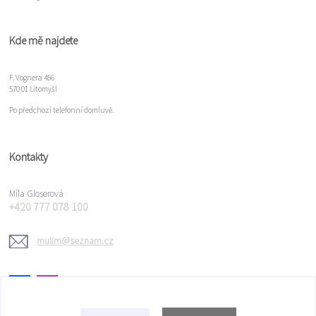
Kde mě najdete
F. Vognera 456
570 01 Litomyšl
Po předchozí telefonní domluvě.
Kontakty
Míla Gloserová
+420 777 078 100
mulim@seznam.cz