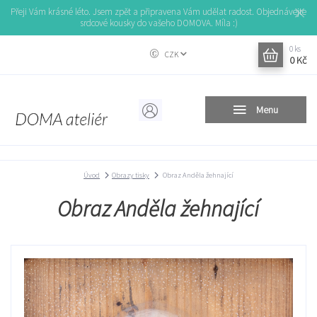
Přeji Vám krásné léto. Jsem zpět a připravena Vám udělat radost. Objednávejte
srdcové kousky do vašeho DOMOVA. Míla :)
0
ks
CZK
0 Kč
Menu
Úvod
Obrazy tisky
Obraz Anděla žehnající
Obraz Anděla žehnající