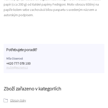
papír (cca 200 g) od italské papírny Fedrigoni. Motiv obrazu tištěný na
papíře kolem sebe zachovává bílou paspartu s uvedeným názvem a
autorským podpisem.
Potřebujete poradit?
Míla Gloserová
+420 777 078 100
mulim@seznam.cz
Zboží zařazeno v kategoriích
Obrazy tisky