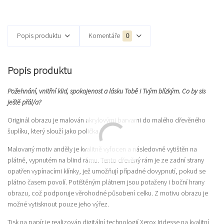
Popis produktu
Komentáře
0
Popis produktu
Požehnání, vnitřní klid, spokojenost a lásku Tobě i Tvým blízkým. Co by sis
ještě přál/a?
Originál obrazu je malován akrylovými barvami do malého dřevěného
šuplíku, který slouží jako polička.
Malovaný motiv anděly je kvalitně vyfocen a následovně vytištěn na
plátně, vypnutém na blind rámu. Tento dřevěný rám je ze zadní strany
opatřen vypínacími klínky, jež umožňují případné dovypnutí, pokud se
plátno časem povolí. Potištěným plátnem jsou potaženy i boční hrany
obrazu, což podporuje věrohodné působení celku. Z motivu obrazu je
možné vytisknout pouze jeho výřez.
Tisk na papír je realizován digitální technologií Xerox Iridesse na kvalitní