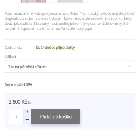
Požehnání, vnitřní klid, spokojenost a lásku Tobě i Tvým blízkým. Co by sis ještě přál/a?
Originál obrazu je malován akrylovými barvami do malého dřevěného šuplíku, který
slouží jako polička. Malovaný motiv anděly je kvalitně vyfocen a následovně vytištěn
na plátně, vypnutém na blind rámu. Tento dře...
celý popis
Dostupnost
Do 14 dnů od přijetí platby
Velikost
Nejsme plátci DPH
2 800 Kč
/
ks
Přidat do košíku