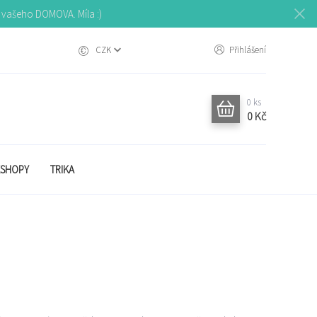
o vašeho DOMOVA. Míla :)
CZK
Přihlášení
0
ks
0 Kč
SHOPY
TRIKA