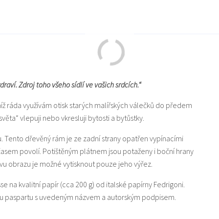
raví. Zdroj toho všeho sídlí ve vašich srdcích.“
níž ráda využívám otisk starých malířských válečků do předem
a“ vlepuji nebo vkresluji bytosti a bytůstky.
u. Tento dřevěný rám je ze zadní strany opatřen vypínacími
 časem povolí. Potištěným plátnem jsou potaženy i boční hrany
u obrazu je možné vytisknout pouze jeho výřez.
sse na kvalitní papír (cca 200 g) od italské papírny Fedrigoni.
lou paspartu s uvedeným názvem a autorským podpisem.