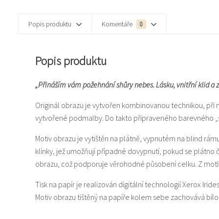
Popis produktu
Komentáře
0
Popis produktu
„Přináším vám požehnání shůry nebes. Lásku, vnitřní klid a zd
Originál obrazu je vytvořen kombinovanou technikou, při 
vytvořené podmalby. Do takto připraveného barevného „svět
Motiv obrazu je vytištěn na plátně, vypnutém na blind rám
klínky, jež umožňují případné dovypnutí, pokud se plátno
obrazu, což podporuje věrohodné působení celku. Z motiv
Tisk na papír je realizován digitální technologií Xerox Iride
Motiv obrazu tištěný na papíře kolem sebe zachovává bí