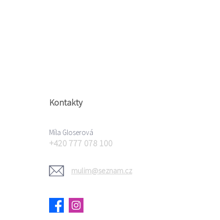
Kontakty
Míla Gloserová
+420 777 078 100
mulim@seznam.cz