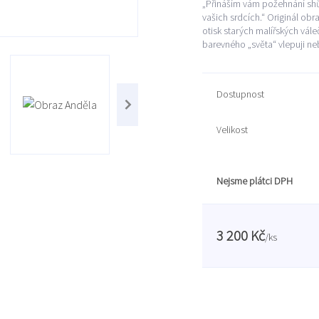
„Přináším vám požehnání shůry
vašich srdcích.“ Originál ob
otisk starých malířských vá
barevného „světa“ vlepuji neb
Dostupnost
Velikost
Nejsme plátci DPH
3 200 Kč
/
ks