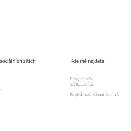
sociálních sítích
Kde mě najdete
F. Vognera 456
570 01 Litomyšl
m
Po předchozí telefonní domluvě.