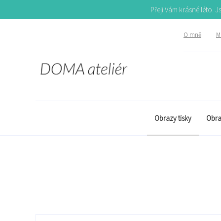
Přeji Vám krásné léto. 
O mně
Mů
Obrazy tisky
Obra