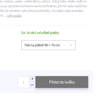
 nebes. Lásku, vnitřní klid a zdraví. Zdroj toho všeho sídlí ve
razu je vytvořen kombinovanou technikou, při níž ráda využívám
lečků do předem vytvořené podmalby. Do takto připraveného
o ...
celý popis
Do 14 dnů od přijetí platby
Přidat do košíku