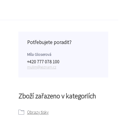
Potřebujete poradit?
Míla Gloserová
+420 777 078 100
mulim@seznam.cz
Zboží zařazeno v kategoriích
Obrazy tisky