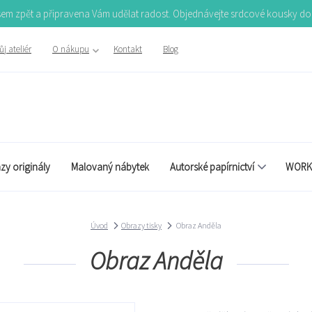
Jsem zpět a připravena Vám udělat radost. Objednávejte srdcové kousky d
j ateliér
O nákupu
Kontakt
Blog
zy originály
Malovaný nábytek
Autorské papírnictví
WORK
Úvod
Obrazy tisky
Obraz Anděla
Obraz Anděla