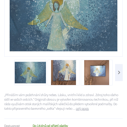
„Přináším vám požehnání shůry nebes. Lásku, vnitřní klid a zdraví. Zdroj toho všeho
sídlí ve vašich srdcích.“ Originál obrazu je vytvořen kombinovanou technikou, při níž
ráda využívám otisk starých malířských válečků do předem vytvořené podmalby. Do
takto připraveného barevného „světa“ vlepuji nebo ...
celý popis
Dostupnost
Do 14 dnů od přijetí platby