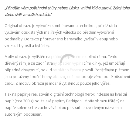
„Přináším vám požehnání shůry nebes. Lásku, vnitřní klid a zdraví. Zdroj toho
všeho sídlí ve vašich srdcích.“
Originál obrazu je vytvořen kombinovanou technikou, při níž ráda
využívám otisk starých malířských válečků do předem vytvořené
podmalby. Do takto připraveného barevného „světa“ vlepuji nebo
vkresluji bytosti a bytůstky.
Motiv obrazu je vytištěn na plátně, vypnutém na blind rámu. Tento
dřevěný rám je ze zadní strany opatřen vypínacími klínky, jež umožňují
případné dovypnutí, pokud se plátno časem povolí. Potištěným plátnem
jsou potaženy i boční hrany obrazu, což podporuje věrohodné působení
celku. Z motivu obrazu je možné vytisknout pouze jeho výřez.
Tisk na papír je realizován digitální technologií Xerox Iridesse na kvalitní
papír (cca 200 g) od italské papírny Fedrigoni. Motiv obrazu tištěný na
papíře kolem sebe zachovává bílou paspartu s uvedeným názvem a
autorským podpisem.