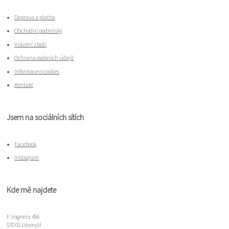
Doprava a platba
Obchodní podmínky
Vrácení zboží
Ochrana osobních údajů
Informace o cookies
Kontakt
Jsem na sociálních sítích
Facebook
Instagram
Kde mě najdete
F. Vognera 456
570 01 Litomyšl