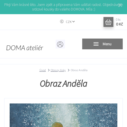
Přeji Vám krásné léto. Jsem zpět a připravena Vám udělat radost. Objednávejte
srdcové kousky do vašeho DOMOVA. Míla :)
0
ks
CZK
0 Kč
Menu
Úvod
Obrazy tisky
Obraz Anděla
Obraz Anděla