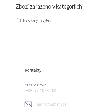
Zboží zařazeno v kategoriích
Malovaný nábytek
Kontakty
Míla Gloserová
+420 777 078 100
mulim@seznam.cz