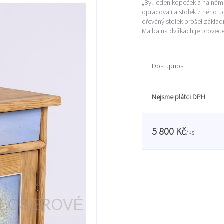
„Byl jeden kopeček a na něm 
opracovali a stolek z něho u
dřevěný stolek prošel základ
Malba na dvířkách je provede
Dostupnost
Nejsme plátci DPH
5 800 Kč
/
ks