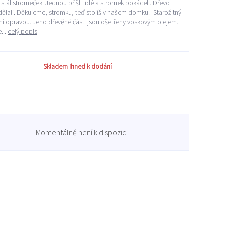
stál stromeček. Jednou přišli lidé a stromek pokáceli. Dřevo
dělali. Děkujeme, stromku, teď stojíš v našem domku.“ Starožitný
ní opravou. Jeho dřevěné části jsou ošetřeny voskovým olejem.
...
celý popis
Skladem ihned k dodání
Momentálně není k dispozici