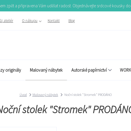
Jsem zpět a připravena Vám udělat radost. Objednávejte srdcové kousky d
j ateliér
O nákupu
Kontakt
Blog
zy originály
Malovaný nábytek
Autorské papírnictví
WORK
Úvod
Malovaný nábytek
Noční stolek "Stromek" PRODÁNO
Noční stolek "Stromek" PRODÁN