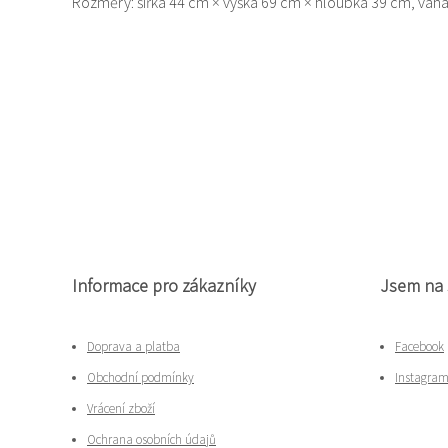
Rozměry: šířka 44 cm × výška 69 cm × hloubka 39 cm, váha
Informace pro zákazníky
Jsem na 
Doprava a platba
Facebook
Obchodní podmínky
Instagra
Vrácení zboží
Ochrana osobních údajů