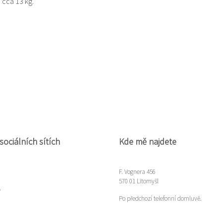
 cca 13 kg.
sociálních sítích
Kde mě najdete
F. Vognera 456
570 01 Litomyšl
m
Po předchozí telefonní domluvě.