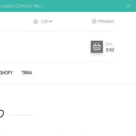
o vašeho DOMOVA. Míla :)
CZK
Přihlášení
0
ks
0 Kč
SHOPY
TRIKA
O