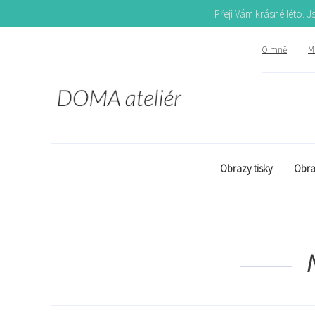
Přeji Vám krásné léto. 
O mně
Mů
Obrazy tisky
Obra