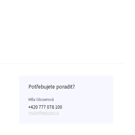
Potřebujete poradit?
Míla Gloserová
+420 777 078 100
mulim@seznam.cz