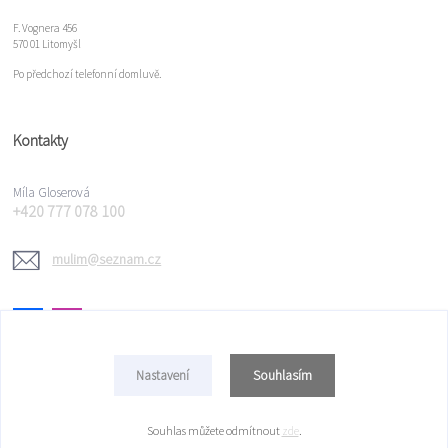
F. Vognera 456
570 01 Litomyšl
Po předchozí telefonní domluvě.
Kontakty
Míla Gloserová
+420 777 078 100
mulim@seznam.cz
Souhlasím
Nastavení
Copyright © 2022 Míla Gloserová
Souhlas můžete odmítnout
zde
.
Vytvořeno na
Eshop-rychle.cz