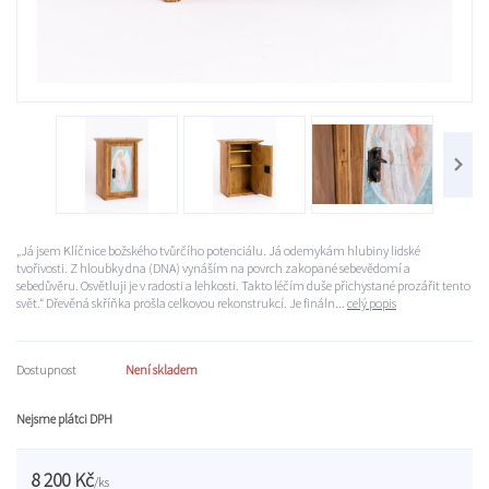
„Já jsem Klíčnice božského tvůrčího potenciálu. Já odemykám hlubiny lidské
tvořivosti. Z hloubky dna (DNA) vynáším na povrch zakopané sebevědomí a
sebedůvěru. Osvětluji je v radosti a lehkosti. Takto léčím duše přichystané prozářit tento
svět.“ Dřevěná skříňka prošla celkovou rekonstrukcí. Je fináln...
celý popis
Dostupnost
Není skladem
Nejsme plátci DPH
8 200 Kč
/
ks