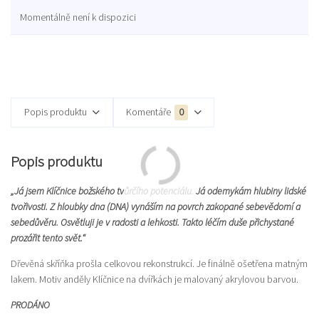
Momentálně není k dispozici
Popis produktu
Komentáře
0
Popis produktu
„Já jsem Klíčnice božského tvůrčího potenciálu. Já odemykám hlubiny lidské
tvořivosti. Z hloubky dna (DNA) vynáším na povrch zakopané sebevědomí a
sebedůvěru. Osvětluji je v radosti a lehkosti. Takto léčím duše přichystané
prozářit tento svět.“
Dřevěná skříňka prošla celkovou rekonstrukcí. Je finálně ošetřena matným
lakem. Motiv anděly Klíčnice na dvířkách je malovaný akrylovou barvou.
PRODÁNO