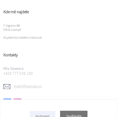
Kde mě najdete
F. Vognera 456
570 01 Litomyšl
Po předchozí telefonní domluvě.
Kontakty
Míla Gloserová
+420 777 078 100
mulim@seznam.cz
Souhlasím
Nastavení