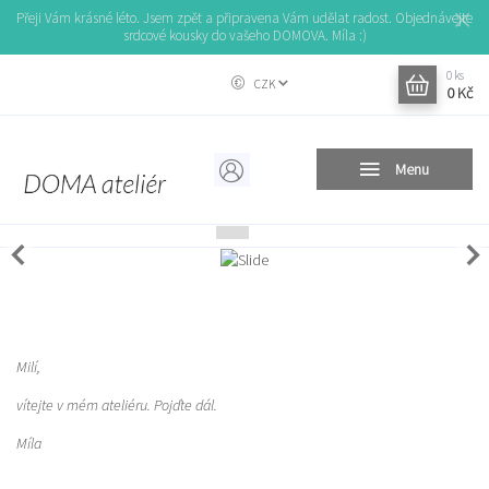
Přeji Vám krásné léto. Jsem zpět a připravena Vám udělat radost. Objednávejte
srdcové kousky do vašeho DOMOVA. Míla :)
0
ks
CZK
0 Kč
Menu
Milí,
vítejte v mém ateliéru. Pojďte dál.
Míla